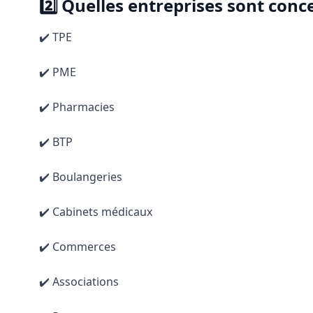
2️⃣ Quelles entreprises sont conc
✔️ TPE
✔️ PME
✔️ Pharmacies
✔️ BTP
✔️ Boulangeries
✔️ Cabinets médicaux
✔️ Commerces
✔️ Associations